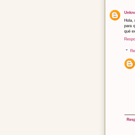
Unkn
Hola,
para q
qué e
Respo
Re
Res