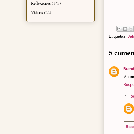
Reflexiones
(143)
Vídeos
(22)
Etiquetas:
Jab
5 comen
Brend
Me enc
Respo
Re
Res