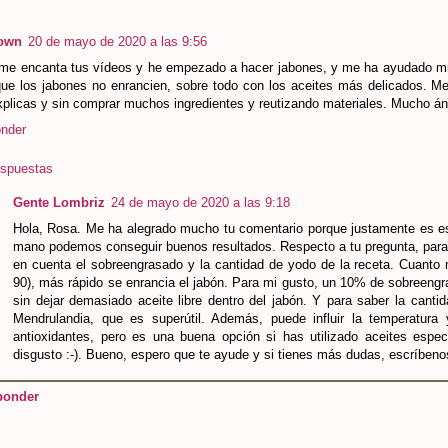
own
20 de mayo de 2020 a las 9:56
 me encanta tus vídeos y he empezado a hacer jabones, y me ha ayudado muc
ue los jabones no enrancien, sobre todo con los aceites más delicados. Me d
xplicas y sin comprar muchos ingredientes y reutizando materiales. Mucho án
nder
spuestas
Gente Lombriz
24 de mayo de 2020 a las 9:18
Hola, Rosa. Me ha alegrado mucho tu comentario porque justamente es es
mano podemos conseguir buenos resultados. Respecto a tu pregunta, para e
en cuenta el sobreengrasado y la cantidad de yodo de la receta. Cuant
90), más rápido se enrancia el jabón. Para mi gusto, un 10% de sobreengr
sin dejar demasiado aceite libre dentro del jabón. Y para saber la canti
Mendrulandia, que es superútil. Además, puede influir la temperatur
antioxidantes, pero es una buena opción si has utilizado aceites espe
disgusto :-). Bueno, espero que te ayude y si tienes más dudas, escríbeno
ponder