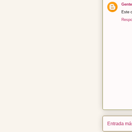
Gente
Este c
Respo
Entrada más