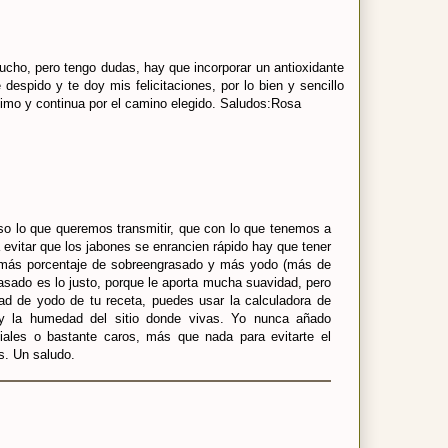
ho, pero tengo dudas, hay que incorporar un antioxidante
espido y te doy mis felicitaciones, por lo bien y sencillo
imo y continua por el camino elegido. Saludos:Rosa
o lo que queremos transmitir, que con lo que tenemos a
vitar que los jabones se enrancien rápido hay que tener
o más porcentaje de sobreengrasado y más yodo (más de
asado es lo justo, porque le aporta mucha suavidad, pero
dad de yodo de tu receta, puedes usar la calculadora de
a y la humedad del sitio donde vivas. Yo nunca añado
ciales o bastante caros, más que nada para evitarte el
s. Un saludo.