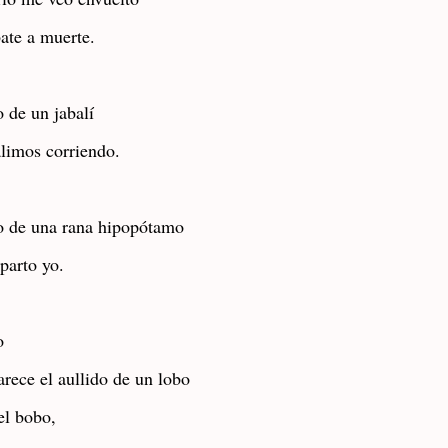
ate a muerte.
o de un jabalí
alimos corriendo.
do de una rana hipopótamo
parto yo.
o
arece el aullido de un lobo
el bobo,