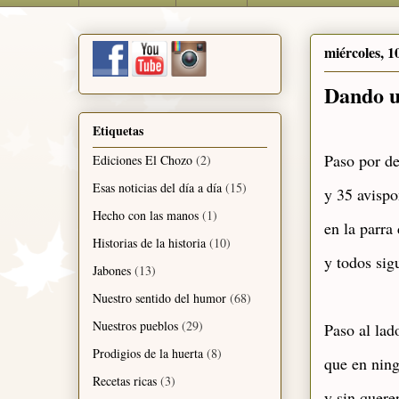
miércoles, 1
Dando u
Etiquetas
Paso por de
Ediciones El Chozo
(2)
Esas noticias del día a día
(15)
y 35 avispo
Hecho con las manos
(1)
en la parra 
Historias de la historia
(10)
y todos sig
Jabones
(13)
Nuestro sentido del humor
(68)
Nuestros pueblos
(29)
Paso al lad
Prodigios de la huerta
(8)
que en ning
Recetas ricas
(3)
y sin quere